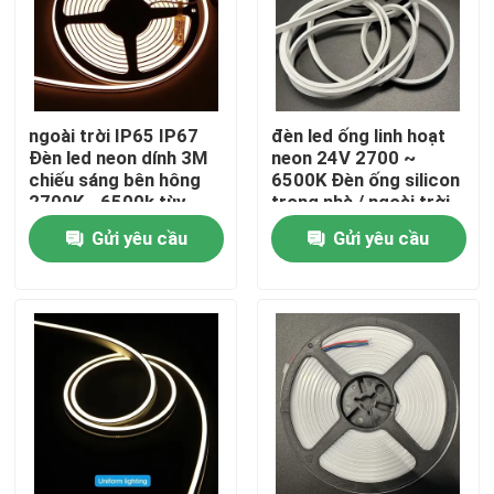
ngoài trời IP65 IP67
đèn led ống linh hoạt
Đèn led neon dính 3M
neon 24V 2700 ~
chiếu sáng bên hông
6500K Đèn ống silicon
2700K - 6500k tùy
trong nhà / ngoài trời
chỉnh
IP65 12W
Gửi yêu cầu
Gửi yêu cầu
Nhà
Sản phẩm
Video