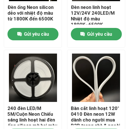
Đèn ống Neon silicon
Đèn neon linh hoạt
dẻo với nhiệt độ màu
12V/24V 240LED/M
Về chúng tôi
từ 1800K đến 6500K
Nhiệt độ màu
1800K~6500K
Gửi yêu cầu
Gửi yêu cầu
Tham quan nhà máy
Kiểm soát chất lượng
Liên hệ chúng tôi
Tin tức
Yêu cầu báo giá
240 đèn LED/M
Bàn cắt linh hoạt 120°
5M/Cuộn Neon Chiếu
0410 Đèn neon 12W
sáng linh hoạt hai đèn
dành cho người mua
ống silicon mờ hai màu
B2B trong nhà & ngoài
Đèn LED Dải Neon