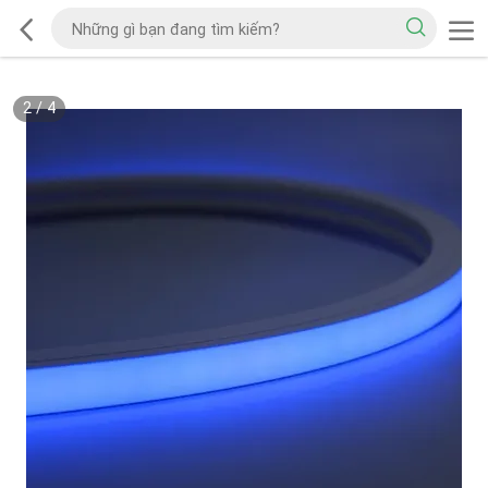
2
/
4