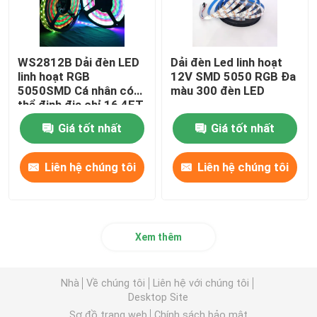
WS2812B Dải đèn LED
Dải đèn Led linh hoạt
linh hoạt RGB
12V SMD 5050 RGB Đa
5050SMD Cá nhân có
màu 300 đèn LED
thể định địa chỉ 16,4FT
60Pixels/M 300Pixels
Giá tốt nhất
Giá tốt nhất
Đen PCB đủ màu
Liên hệ chúng tôi
Liên hệ chúng tôi
Xem thêm
Nhà
Về chúng tôi
Liên hệ với chúng tôi
Desktop Site
Sơ đồ trang web
Chính sách bảo mật