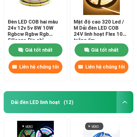
Đèn LED COB hai màu
Mật độ cao 320 Led /
24v 12v 5v 8W 10W
M Dải đèn LED COB
Rgbcw Rgbw Rgb
24V linh hoạt Flex 10W
Silicone Địa chỉ
trắng ấm
Giá tốt nhất
Giá tốt nhất
Liên hệ chúng tôi
Liên hệ chúng tôi
Dải đèn LED linh hoạt
(12)