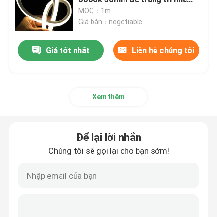
cửa
MOQ：1m
Giá bán：negotiable
Đèn Neon Dải Linh Hoạt
Giá tốt nhất
Liên hệ chúng tôi
Dải đèn neon silicon
đèn led lõi ngô
Xem thêm
Dải đèn LED linh hoạt
Để lại lời nhắn
Ánh sáng tuyến tính đường chân trời
Chúng tôi sẽ gọi lại cho bạn sớm!
Dưới ánh sáng dải LED tủ
Đèn trang sức LED