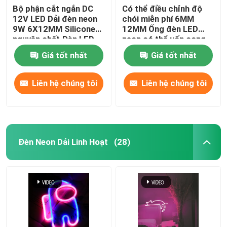
Bộ phận cắt ngắn DC
Có thể điều chỉnh độ
12V LED Dải đèn neon
chói miễn phí 6MM
Bộ nguồn mô-đun LED
9W 6X12MM Silicone
12MM Ống đèn LED
nguyên chất Đèn LED
neon có thể uốn cong
neon linh hoạt
để trang trí nội thất
Phụ kiện cảm biến LED
Giá tốt nhất
Giá tốt nhất
Liên hệ chúng tôi
Liên hệ chúng tôi
Đèn LED Neon Strip ngoài trời
Đèn Neon Dải Linh Hoạt
(28)