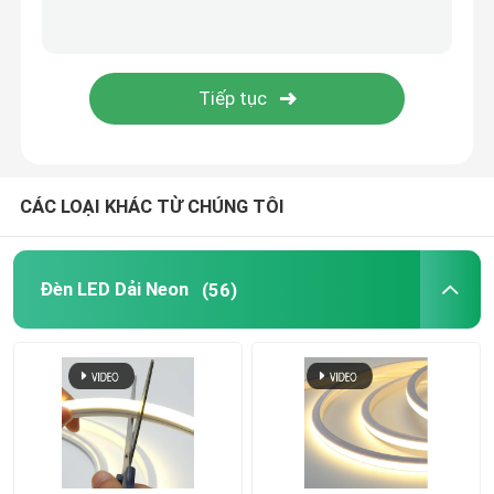
Đèn LED dán tường
Đèn LED chiếu sáng dưới kệ
Đường ray đèn LED
CÁC LOẠI KHÁC TỪ CHÚNG TÔI
dẫn nhôm hồ sơ
Đèn LED Dải Neon
(56)
đèn led treo tuyến tính
Tấm Acrylic LGP
Đèn ngầm LED