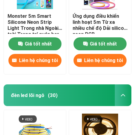
Monster 5m Smart
Ứng dụng điều khiển
Silicone Neon Strip
linh hoạt 5m Từ xa
Light Trong nhà Ngoài
nhiều chế độ Dải silicon
trời Trang trí quán bar
neon RGB
tại nhà 12V
Giá tốt nhất
Giá tốt nhất
Liên hệ chúng tôi
Liên hệ chúng tôi
đèn led lõi ngô
(30)