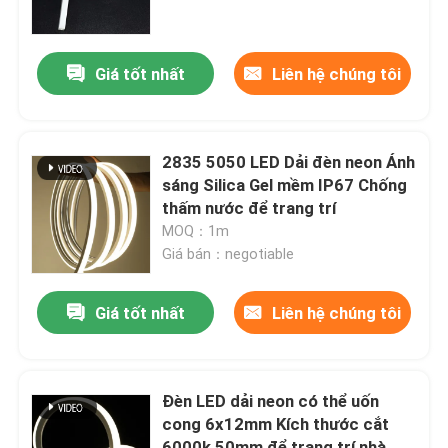
Về chúng tôi
Giá tốt nhất
Liên hệ chúng tôi
Tham quan nhà máy
2835 5050 LED Dải đèn neon Ánh
Kiểm soát chất lượng
sáng Silica Gel mềm IP67 Chống
thấm nước để trang trí
MOQ：1m
Liên hệ chúng tôi
Giá bán：negotiable
Tin tức
Giá tốt nhất
Liên hệ chúng tôi
Yêu cầu báo giá
Đèn LED dải neon có thể uốn
cong 6x12mm Kích thước cắt
Đèn LED Dải Neon
6000k 50mm để trang trí nhà