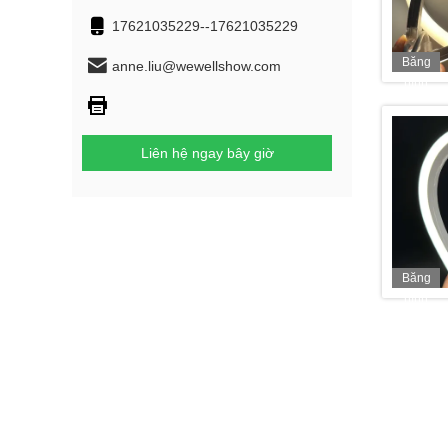
17621035229--17621035229
Băng
anne.liu@wewellshow.com
hình
Liên hệ ngay bây giờ
Băng
hình