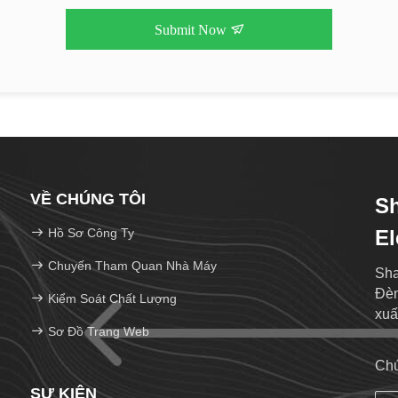
Submit Now
VỀ CHÚNG TÔI
S
Hồ Sơ Công Ty
El
Chuyến Tham Quan Nhà Máy
Sha
Đèn
Kiểm Soát Chất Lượng
xuấ
Sơ Đồ Trang Web
Chú
SỰ KIỆN