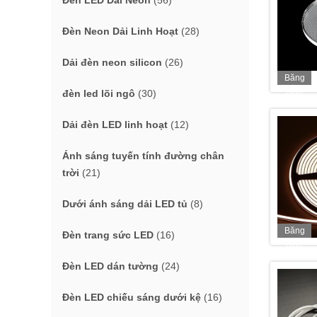
Đèn LED Dải Neon
(56)
Đèn Neon Dải Linh Hoạt
(28)
Dải đèn neon silicon
(26)
Băng
hình
đèn led lõi ngô
(30)
Dải đèn LED linh hoạt
(12)
Ánh sáng tuyến tính đường chân
trời
(21)
Dưới ánh sáng dải LED tủ
(8)
Băng
Đèn trang sức LED
(16)
hình
Đèn LED dán tường
(24)
Đèn LED chiếu sáng dưới kệ
(16)