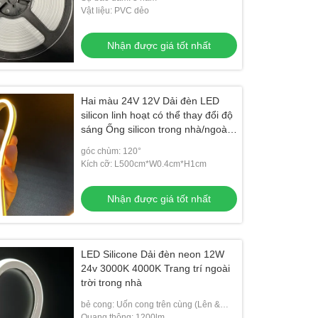
Vật liệu: PVC dẻo
Nhận được giá tốt nhất
Hai màu 24V 12V Dải đèn LED
silicon linh hoạt có thể thay đổi độ
sáng Ống silicon trong nhà/ngoài
trời
góc chùm: 120°
Kích cỡ: L500cm*W0.4cm*H1cm
giặt tường LED 24V
Đèn LED treo tường IP65
Nhận được giá tốt nhất
Nhận được giá tốt nhất
Nhận được giá tốt nhất
LED Silicone Dải đèn neon 12W
24v 3000K 4000K Trang trí ngoài
trời trong nhà
bẻ cong: Uốn cong trên cùng (Lên &
Xuống)/Uốn cong bên
Quang thông: 1200lm