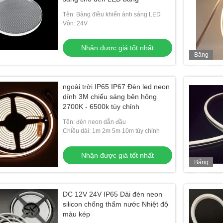
Tên: Bảng điều khiển ánh sáng LED
Vôn: 24V
Nhận được giá tốt nhất
Băng
hình
ngoài trời IP65 IP67 Đèn led neon
dính 3M chiếu sáng bên hông
2700K - 6500k tùy chỉnh
Tên: đèn neon dẫn đầu
Chiều dài: 1m 2m 5m 10m tùy chỉnh
Nhận được giá tốt nhất
Băng
hình
DC 12V 24V IP65 Dải đèn neon
silicon chống thấm nước Nhiệt độ
màu kép