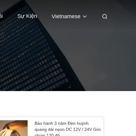
ôi
Sự Kiện
Vietnamese
Bảo hành 3 năm Đèn huỳnh
quang dải neon DC 12V / 24V Góc
chùm 120 độ