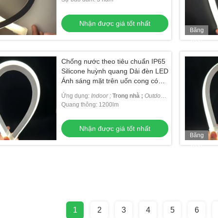
Nhận được giá tốt nhất
Băng
hình
Chống nước theo tiêu chuẩn IP65
Silicone huỳnh quang Dải đèn LED
Ánh sáng mặt trên uốn cong có
sẵn
Ứng dụng:
Indoor ;
Trong nhà ;
Outdoor
Ngoài trời
Quang thông: 1200lm
Nhận được giá tốt nhất
Băng
hình
1
2
3
4
5
6