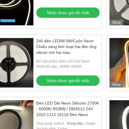
Nhận được giá tốt nhất
Băng
hình
240 đèn LED/M 5M/Cuộn Neon
Chiếu sáng linh hoạt hai đèn ống
silicon mờ hai màu
tên sản phẩm: Đèn LED Dải Neon
Nhiệt độ màu: 1800K~6500K
ặt dây tuyến tính trong
Đèn treo tuyến tính LED 110V-240V
Máy 
i nhà Trang trí khách
Nhận được giá tốt nhất
Băng
ợc giá tốt nhất
Nhận được giá tốt nhất
hình
Đèn LED Dải Neon Silicone 2700K
- 6000K/ RGBW / DMX512 24V
1010 1212 16116 Đèn Neon
Ứng dụng:
Indoor ;
Trong nhà ;
Outdoor
Ngoài trời
Sự bảo đảm: 3 năm