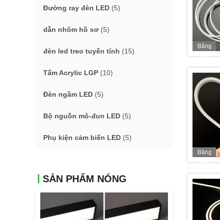
Đường ray đèn LED
(5)
dẫn nhôm hồ sơ
(5)
Băng
đèn led treo tuyến tính
(15)
hình
Tấm Acrylic LGP
(10)
Đèn ngầm LED
(5)
Bộ nguồn mô-đun LED
(5)
Phụ kiện cảm biến LED
(5)
Băng
hình
SẢN PHẨM NÓNG