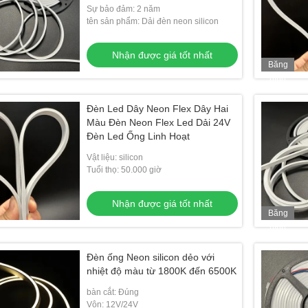
Sự bảo đảm: 2 năm
tên sản phẩm: Dải đèn neon silicon
Nhận được giá tốt nhất
Băng
hình
Đèn Led Dây Neon Flex Dây Hai
Màu Đèn Neon Flex Led Dải 24V
Đèn Led Ống Linh Hoạt
Vật liệu: silicon
Tuổi thọ: 50.000 giờ
Nhận được giá tốt nhất
Băng
hình
Đèn ống Neon silicon dẻo với
nhiệt độ màu từ 1800K đến 6500K
bàn cắt: Đúng
Vôn: 12V/24V