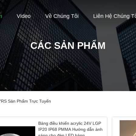
m
Video
Về Chúng Tôi
Liên Hệ Chúng T
CÁC SẢN PHẨM
 1YRS Sản Phẩm Trực Tuyến
Bảng điều khiển acrylic 24V LGP
IP20 IP68 PMMA Hướng dẫn ánh
sáng cho đèn LED bảng