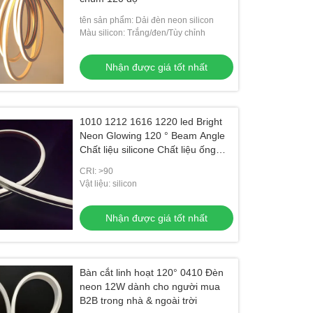
tên sản phẩm: Dải đèn neon silicon
Màu silicon: Trắng/đen/Tùy chỉnh
Nhận được giá tốt nhất
1010 1212 1616 1220 led Bright
Neon Glowing 120 ° Beam Angle
Chất liệu silicone Chất liệu ống
ánh sáng
CRI: >90
Vật liệu: silicon
Nhận được giá tốt nhất
Bàn cắt linh hoạt 120° 0410 Đèn
neon 12W dành cho người mua
B2B trong nhà & ngoài trời