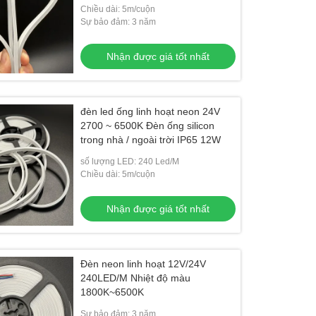
Chiều dài: 5m/cuộn
Sự bảo đảm: 3 năm
Nhận được giá tốt nhất
đèn led ống linh hoạt neon 24V
2700 ~ 6500K Đèn ống silicon
trong nhà / ngoài trời IP65 12W
số lượng LED: 240 Led/M
Chiều dài: 5m/cuộn
Nhận được giá tốt nhất
Đèn neon linh hoạt 12V/24V
240LED/M Nhiệt độ màu
1800K~6500K
Sự bảo đảm: 3 năm