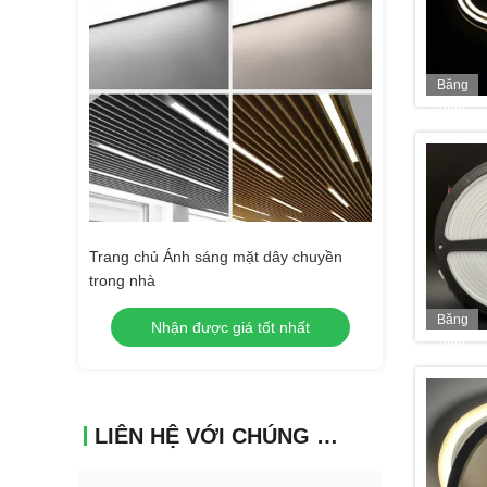
Băng
hình
 24V 3000K
Trang chủ Ánh sáng mặt dây chuyền
Đèn chiếu sáng m
trong nhà
nhà Văn phòng tạ
sạn Khu dân cư
Băng
nhất
Nhận được giá tốt nhất
Nhận đư
hình
LIÊN HỆ VỚI CHÚNG TÔI