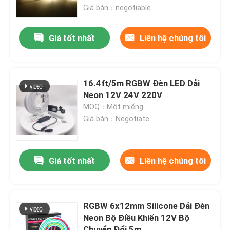
Giá bán：negotiable
Về chúng tôi
Giá tốt nhất
Liên hệ chúng tôi
Tham quan nhà máy
16.4ft/5m RGBW Đèn LED Dải
Kiểm soát chất lượng
Neon 12V 24V 220V
MOQ：Một miếng
Giá bán：Negotiate
Liên hệ chúng tôi
Tin tức
Giá tốt nhất
Liên hệ chúng tôi
Yêu cầu báo giá
RGBW 6x12mm Silicone Dải Đèn
Neon Bộ Điều Khiển 12V Bộ
Đèn LED Dải Neon
Chuyển Đổi 5m