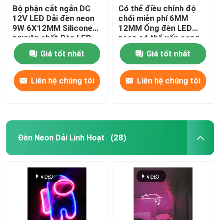
Bộ phận cắt ngắn DC
Có thể điều chỉnh độ
12V LED Dải đèn neon
chói miễn phí 6MM
Bộ nguồn mô-đun LED
9W 6X12MM Silicone
12MM Ống đèn LED
nguyên chất Đèn LED
neon có thể uốn cong
neon linh hoạt
để trang trí nội thất
Phụ kiện cảm biến LED
Giá tốt nhất
Giá tốt nhất
Liên hệ chúng tôi
Liên hệ chúng tôi
Đèn LED Neon Strip ngoài trời
Đèn Neon Dải Linh Hoạt
(28)