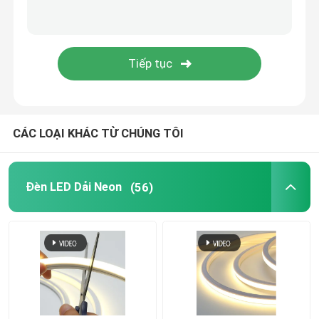
Đèn LED dán tường
Đèn LED chiếu sáng dưới kệ
Đường ray đèn LED
CÁC LOẠI KHÁC TỪ CHÚNG TÔI
dẫn nhôm hồ sơ
Đèn LED Dải Neon
(56)
đèn led treo tuyến tính
Tấm Acrylic LGP
Đèn ngầm LED