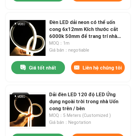
Đèn LED dải neon có thể uốn
cong 6x12mm Kích thước cắt
6000k 50mm để trang trí nhà
cửa
MOQ：1m
Giá bán：negotiable
Giá tốt nhất
Liên hệ chúng tôi
Dải đèn LED 120 độ LED Ứng
dụng ngoài trời trong nhà Uốn
cong trên / bên
MOQ：5 Meters (Customized )
Giá bán：Negotation