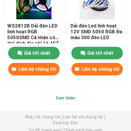
WS2812B Dải đèn LED
Dải đèn Led linh hoạt
linh hoạt RGB
12V SMD 5050 RGB Đa
5050SMD Cá nhân có
màu 300 đèn LED
thể định địa chỉ 16,4FT
60Pixels/M 300Pixels
Giá tốt nhất
Giá tốt nhất
Đen PCB đủ màu
Liên hệ chúng tôi
Liên hệ chúng tôi
Xem thêm
Nhà
Về chúng tôi
Liên hệ với chúng tôi
Desktop Site
Sơ đồ trang web
Chính sách bảo mật