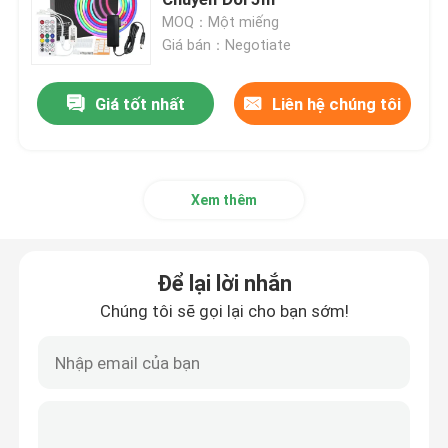
MOQ：Một miếng
Giá bán：Negotiate
Đèn Neon Dải Linh Hoạt
Giá tốt nhất
Liên hệ chúng tôi
Dải đèn neon silicon
đèn led lõi ngô
Xem thêm
Dải đèn LED linh hoạt
Để lại lời nhắn
Ánh sáng tuyến tính đường chân trời
Chúng tôi sẽ gọi lại cho bạn sớm!
Dưới ánh sáng dải LED tủ
Đèn trang sức LED