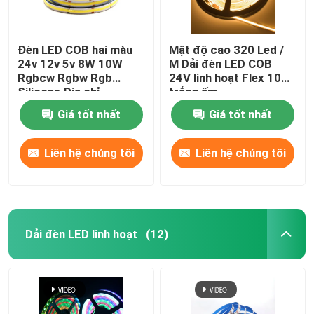
Đèn LED COB hai màu
Mật độ cao 320 Led /
24v 12v 5v 8W 10W
M Dải đèn LED COB
Rgbcw Rgbw Rgb
24V linh hoạt Flex 10W
Silicone Địa chỉ
trắng ấm
Giá tốt nhất
Giá tốt nhất
Liên hệ chúng tôi
Liên hệ chúng tôi
Dải đèn LED linh hoạt
(12)