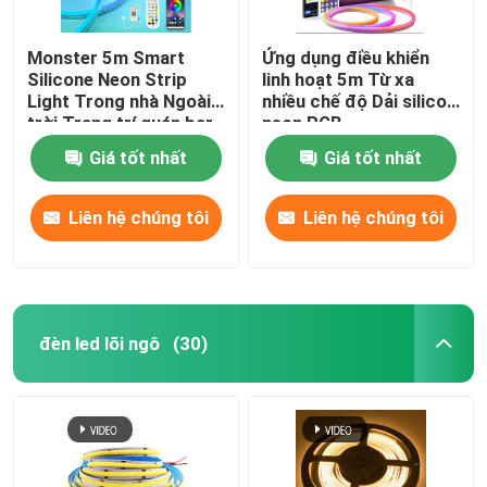
Monster 5m Smart
Ứng dụng điều khiển
Silicone Neon Strip
linh hoạt 5m Từ xa
Light Trong nhà Ngoài
nhiều chế độ Dải silicon
trời Trang trí quán bar
neon RGB
tại nhà 12V
Giá tốt nhất
Giá tốt nhất
Liên hệ chúng tôi
Liên hệ chúng tôi
đèn led lõi ngô
(30)