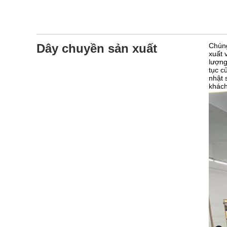
Dây chuyền sản xuất
Chúng
xuất 
lượng
tục c
nhật 
khách