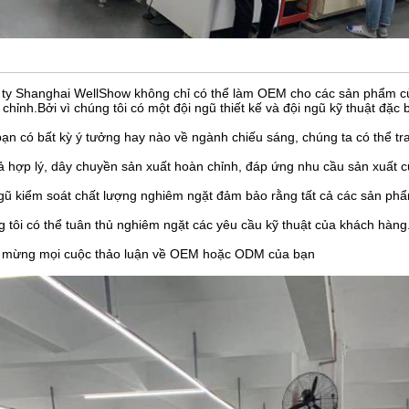
ty Shanghai WellShow không chỉ có thể làm OEM cho các sản phẩm c
y chỉnh.Bởi vì chúng tôi có một đội ngũ thiết kế và đội ngũ kỹ thuật đặc 
ạn có bất kỳ ý tưởng hay nào về ngành chiếu sáng, chúng ta có thể tr
ả hợp lý, dây chuyền sản xuất hoàn chỉnh, đáp ứng nhu cầu sản xuất 
gũ kiểm soát chất lượng nghiêm ngặt đảm bảo rằng tất cả các sản phẩ
 tôi có thể tuân thủ nghiêm ngặt các yêu cầu kỹ thuật của khách hàng
 mừng mọi cuộc thảo luận về OEM hoặc ODM của bạn