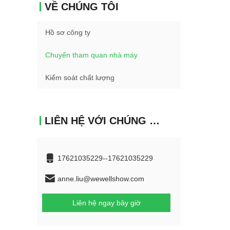
VỀ CHÚNG TÔI
Hồ sơ công ty
Chuyến tham quan nhà máy
Kiểm soát chất lượng
LIÊN HỆ VỚI CHÚNG TÔI
17621035229--17621035229
anne.liu@wewellshow.com
Liên hệ ngay bây giờ