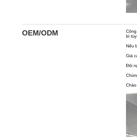
OEM/ODM
Công 
bì tù
Nếu b
Giá c
Đội n
Chúng
Chào