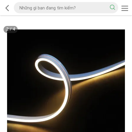
2
/
4