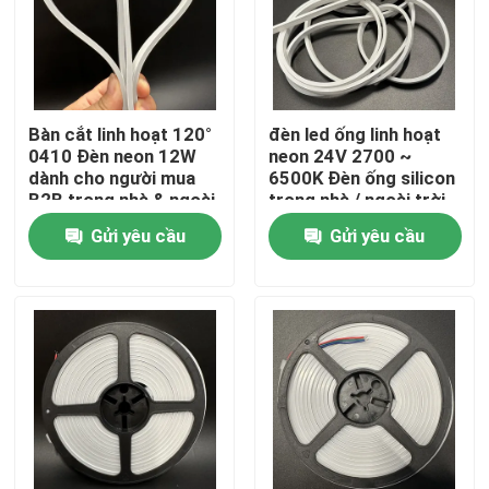
Bàn cắt linh hoạt 120°
đèn led ống linh hoạt
0410 Đèn neon 12W
neon 24V 2700 ~
dành cho người mua
6500K Đèn ống silicon
B2B trong nhà & ngoài
trong nhà / ngoài trời
trời
IP65 12W
Gửi yêu cầu
Gửi yêu cầu
Nhà
Sản phẩm
Video