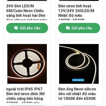
240 đèn LED/M
Đèn neon linh hoạt
5M/Cuộn Neon Chiếu
12V/24V 240LED/M
Về chúng tôi
sáng linh hoạt hai đèn
Nhiệt độ màu
ống silicon mờ hai màu
1800K~6500K
Gửi yêu cầu
Gửi yêu cầu
Tham quan nhà máy
Kiểm soát chất lượng
Liên hệ chúng tôi
Tin tức
Yêu cầu báo giá
ngoài trời IP65 IP67
Đèn ống Neon silicon
Đèn led neon dính 3M
dẻo với nhiệt độ màu
chiếu sáng bên hông
từ 1800K đến 6500K
2700K - 6500k tùy
Đèn LED Dải Neon