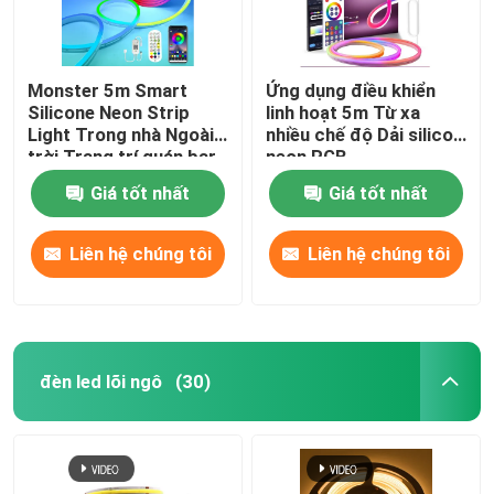
Monster 5m Smart
Ứng dụng điều khiển
Silicone Neon Strip
linh hoạt 5m Từ xa
Light Trong nhà Ngoài
nhiều chế độ Dải silicon
trời Trang trí quán bar
neon RGB
tại nhà 12V
Giá tốt nhất
Giá tốt nhất
Liên hệ chúng tôi
Liên hệ chúng tôi
đèn led lõi ngô
(30)