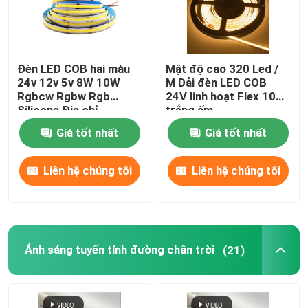
Đèn LED COB hai màu
Mật độ cao 320 Led /
24v 12v 5v 8W 10W
M Dải đèn LED COB
Rgbcw Rgbw Rgb
24V linh hoạt Flex 10W
Silicone Địa chỉ
trắng ấm
Giá tốt nhất
Giá tốt nhất
Liên hệ chúng tôi
Liên hệ chúng tôi
Ánh sáng tuyến tính đường chân trời
(21)