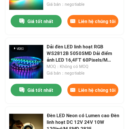
nhà
Giá bán：negotiable
Về chúng tôi
Giá tốt nhất
Liên hệ chúng tôi
Tham quan nhà máy
Dải đèn LED linh hoạt RGB
Kiểm soát chất lượng
WS2812B 5050SMD Dải điểm
ảnh LED 16,4FT 60Pixels/M
300Pixels có thể định địa chỉ
MOQ：Không có MOQ
Liên hệ chúng tôi
riêng lẻ
Giá bán：negotiable
Tin tức
Giá tốt nhất
Liên hệ chúng tôi
Yêu cầu báo giá
Đèn LED Neon có Lumen cao Đèn
linh hoạt DC 12V 24V 10W
Đèn LED Dải Neon
120led/M SMD 2835