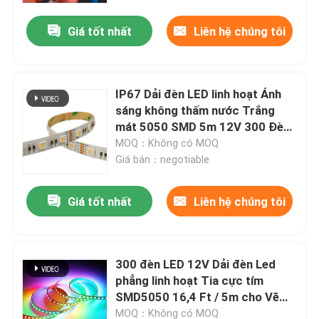
Giá tốt nhất
Liên hệ chúng tôi
IP67 Dải đèn LED linh hoạt Ánh
sáng không thấm nước Trắng
mát 5050 SMD 5m 12V 300 Đèn
LED sáng cho Giáng sinh
MOQ：Không có MOQ
Giá bán：negotiable
Giá tốt nhất
Liên hệ chúng tôi
Nhà
300 đèn LED 12V Dải đèn Led
Sản phẩm
phẳng linh hoạt Tia cực tím
SMD5050 16,4 Ft / 5m cho Vẽ
tranh cơ thể cho bữa tiệc trong
Video
MOQ：Không có MOQ