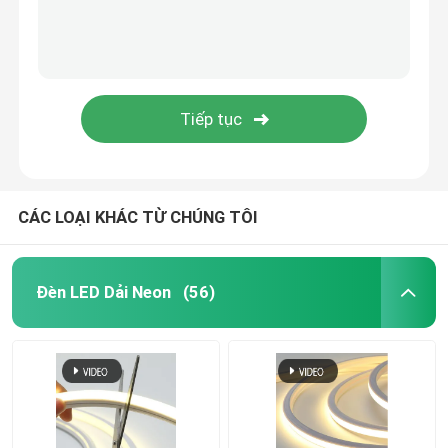
Bộ nguồn mô-đun LED
Phụ kiện cảm biến LED
Đèn LED Neon Strip ngoài trời
CÁC LOẠI KHÁC TỪ CHÚNG TÔI
Đèn LED Dải Neon
(56)