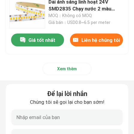
Dải ánh sáng linh hoạt 24V
SMD2835 Chạy nước 2 màu
Đèn LED dán tường
thông minh kép
MOQ：Không có MOQ
Giá bán：USD0.8~6.5 per meter
Đèn LED chiếu sáng dưới kệ
Giá tốt nhất
Liên hệ chúng tôi
Đường ray đèn LED
Xem thêm
dẫn nhôm hồ sơ
đèn led treo tuyến tính
Để lại lời nhắn
Chúng tôi sẽ gọi lại cho bạn sớm!
Tấm Acrylic LGP
Đèn ngầm LED