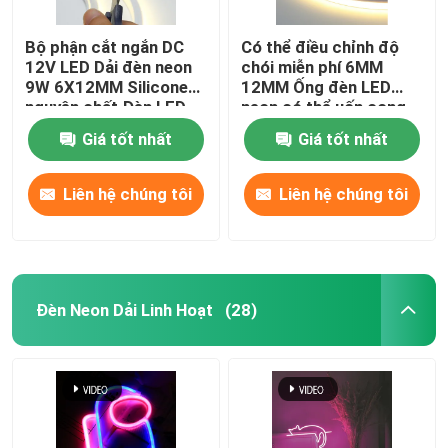
Bộ phận cắt ngắn DC
Có thể điều chỉnh độ
12V LED Dải đèn neon
chói miễn phí 6MM
9W 6X12MM Silicone
12MM Ống đèn LED
nguyên chất Đèn LED
neon có thể uốn cong
neon linh hoạt
để trang trí nội thất
Giá tốt nhất
Giá tốt nhất
Liên hệ chúng tôi
Liên hệ chúng tôi
Đèn Neon Dải Linh Hoạt
(28)