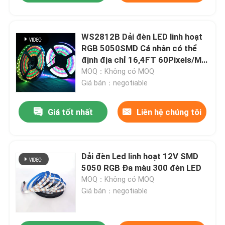
WS2812B Dải đèn LED linh hoạt
RGB 5050SMD Cá nhân có thể
định địa chỉ 16,4FT 60Pixels/M
300Pixels Đen PCB đủ màu
MOQ：Không có MOQ
Giá bán：negotiable
Giá tốt nhất
Liên hệ chúng tôi
Dải đèn Led linh hoạt 12V SMD
5050 RGB Đa màu 300 đèn LED
MOQ：Không có MOQ
Giá bán：negotiable