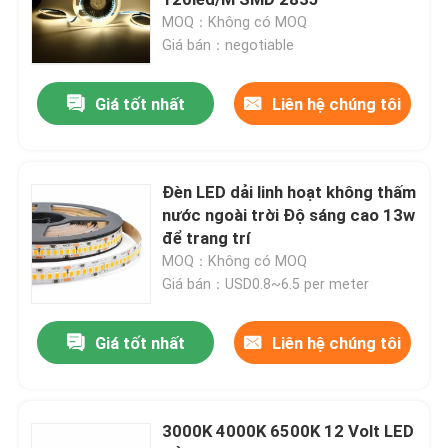
MOQ：Không có MOQ
Giá bán：negotiable
Đèn Neon Dải Linh Hoạt
Giá tốt nhất
Liên hệ chúng tôi
Dải đèn neon silicon
đèn led lõi ngô
Đèn LED dải linh hoạt không thấm
nước ngoài trời Độ sáng cao 13w
để trang trí
Dải đèn LED linh hoạt
MOQ：Không có MOQ
Giá bán：USD0.8~6.5 per meter
Ánh sáng tuyến tính đường chân trời
Giá tốt nhất
Liên hệ chúng tôi
Dưới ánh sáng dải LED tủ
3000K 4000K 6500K 12 Volt LED
Đèn trang sức LED