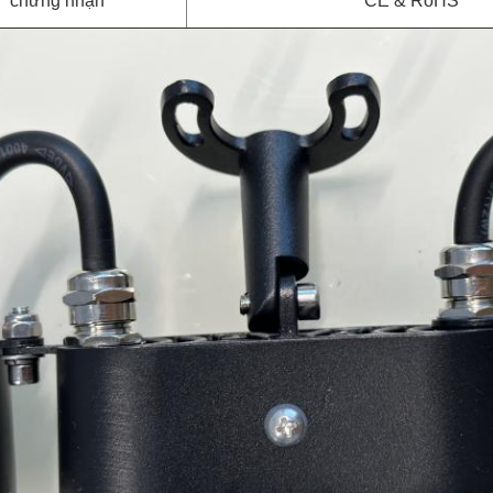
chứng nhận
CE & RoHS