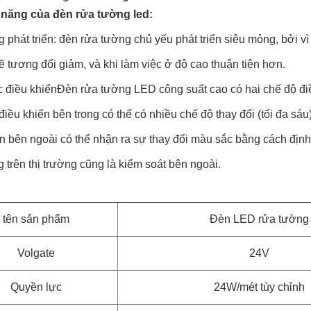
 năng của đèn rửa tường led:
phát triển: đèn rửa tường chủ yếu phát triển siêu mỏng, bởi vì
 tương đối giảm, và khi làm việc ở độ cao thuận tiện hơn.
c điều khiểnĐèn rửa tường LED công suất cao có hai chế độ điề
điều khiển bên trong có thể có nhiều chế độ thay đổi (tối đa s
n bên ngoài có thể nhận ra sự thay đổi màu sắc bằng cách định
trên thị trường cũng là kiểm soát bên ngoài.
tên sản phẩm
Đèn LED rửa tường
Volgate
24V
Quyền lực
24W/mét tùy chỉnh