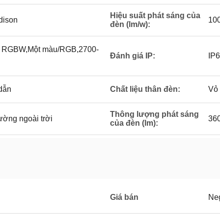
Hiệu suất phát sáng của
dison
100
đèn (lm/w):
u RGBW,Một màu/RGB,2700-
Đánh giá IP:
IP6
dẫn
Chất liệu thân đèn:
Vỏ 
Thông lượng phát sáng
ường ngoài trời
36
của đèn (lm):
Giá bán
Neg