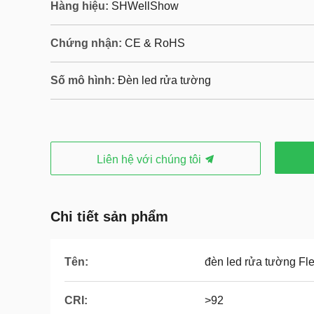
Hàng hiệu:
SHWellShow
Chứng nhận:
CE & RoHS
Số mô hình:
Đèn led rửa tường
Liên hệ với chúng tôi
Chi tiết sản phẩm
Tên:
đèn led rửa tường Fl
CRI:
>92