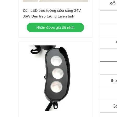
SỐ
Đèn LED treo tường siêu sáng 24V
36W Đèn treo tường tuyến tính
Nhận được giá tốt nhất
th
G