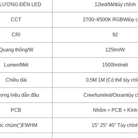
 LƯỢNG ĐÈN LED
12led/Mét
tùy chỉnh
CCT
2700~6500K RGBW
tùy 
CRI
92
Quang thông/W
125lm/W
Lumen/Mét
1500lm/mét
Chiều dài
0,5M 1M (Có thể tùy chỉ
ương hiệu dẫn đầu
Cree/lumiled/Osram
tùy 
PCB
Nhôm + PCB + Kính
óc chùm(°)FWHM
15° 25° 40° Tùy chỉn