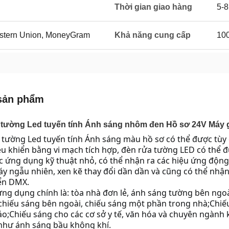
Thời gian giao hàng
5-8
Western Union, MoneyGram
Khả năng cung cấp
100
sản phẩm
 tường Led tuyến tính Ánh sáng nhôm đen Hồ sơ 24V Máy g
 tường Led tuyến tính Ánh sáng màu hồ sơ có thể được tùy
u khiển bằng vi mạch tích hợp, đèn rửa tường LED có thể 
c ứng dụng kỹ thuật nhỏ, có thể nhận ra các hiệu ứng động
y ngẫu nhiên, xen kẽ thay đổi dần dần và cũng có thể nhận
ển DMX.
ứng dụng chính là: tòa nhà đơn lẻ, ánh sáng tường bên ngoài 
chiếu sáng bên ngoài, chiếu sáng một phần trong nhà;Chiếu
o;Chiếu sáng cho các cơ sở y tế, văn hóa và chuyên ngành k
 như ánh sáng bầu không khí.