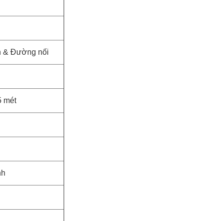
 & Đường nối
5 mét
nh