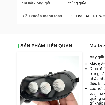
chi tiết đóng gói
thùng giấy
Điều khoản thanh toán
L/C, D/A, D/P, T/T, 
Mô tả 
SẢN PHẨM LIÊN QUAN
Máy giặt
Máy giặt
Được điề
trong cá
nhấp nhá
điều khi
Các nơi 
tòa nhà 
quảng cá
trí khác