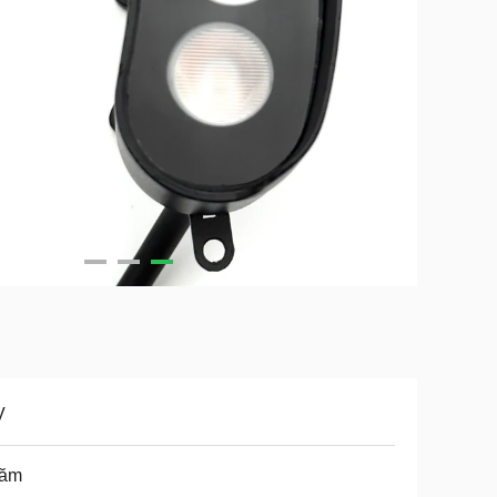
V
năm