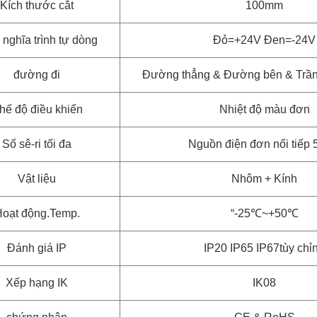
Kích thước cắt
100mm
 nghĩa trình tự dòng
Đỏ=+24V Đen=-24V
đường đi
Đường thẳng & Đường bên & Trần
hế độ điều khiển
Nhiệt độ màu đơn
Số sê-ri tối đa
Nguồn điện đơn nối tiếp 
Vật liệu
Nhôm + Kính
oạt động.Temp.
“-25℃~+50℃
Đánh giá IP
IP20 IP65 IP67
tùy chỉ
Xếp hạng IK
IK08