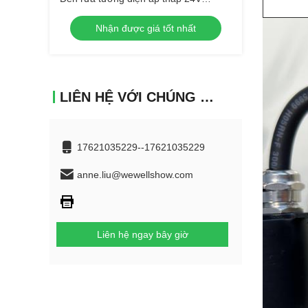
3000K 4000K
Nhận được giá tốt nhất
LIÊN HỆ VỚI CHÚNG TÔI
17621035229--17621035229
anne.liu@wewellshow.com
Liên hệ ngay bây giờ