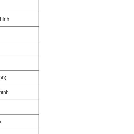
chỉnh
nh)
chỉnh
h