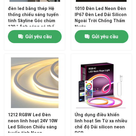
đèn led bằng thép Hệ
1010 Đèn Led Neon Đèn
thống chiếu sáng tuyến
IP67 Đèn Led Dải Silicon
tính Skyline Góc chùm
Ngoài Trời Chống Thấm
120 ° Ánh sáng có thể
Nước
điều chỉnh SMD / COB
Gửi yêu cầu
Gửi yêu cầu
1212 RGBW Led Đèn
Ứng dụng điều khiển
neon linh hoạt 24V 10W
linh hoạt 5m Từ xa nhiều
Led Silicon Chiếu sáng
chế độ Dải silicon neon
tuyến tính Neon
RGB