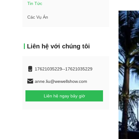
Tin Tức
Các Vụ Án
Liên hệ với chúng tôi
17621035229--17621035229
anne.liu@wewellshow.com
Liên hệ ngay bây giờ