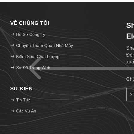
VỀ CHÚNG TÔI
S
Hồ Sơ Công Ty
El
Chuyến Tham Quan Nhà Máy
Sha
Đèn
Kiểm Soát Chất Lượng
xuấ
Sơ Đồ Trang Web
Chú
SỰ KIỆN
Tin Tức
Các Vụ Án