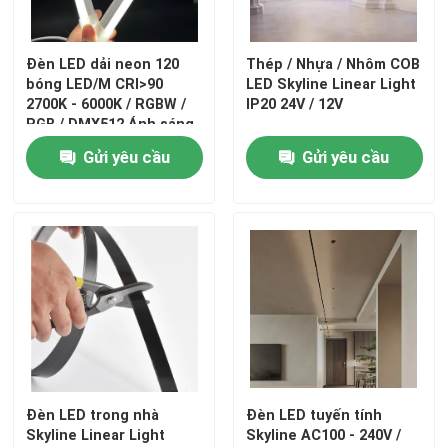
Đèn LED dải neon 120
Thép / Nhựa / Nhôm COB
bóng LED/M CRI>90
LED Skyline Linear Light
2700K - 6000K / RGBW /
IP20 24V / 12V
RGB / DMX512 Ánh sáng
Gửi yêu cầu
Gửi yêu cầu
Đèn LED trong nhà
Đèn LED tuyến tính
Skyline Linear Light
Skyline AC100 - 240V /