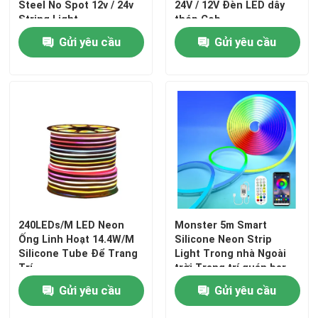
Steel No Spot 12v / 24v
24V / 12V Đèn LED dây
String Light
thép Cob
Gửi yêu cầu
Gửi yêu cầu
240LEDs/M LED Neon
Monster 5m Smart
Ống Linh Hoạt 14.4W/M
Silicone Neon Strip
Silicone Tube Để Trang
Light Trong nhà Ngoài
Trí
trời Trang trí quán bar
tại nhà 12V
Gửi yêu cầu
Gửi yêu cầu