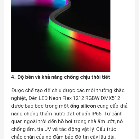
Đèn Neon Dải Linh Hoạt
Dải đèn neon silicon
đèn led lõi ngô
Dải đèn LED linh hoạt
4. Độ bền và khả năng chống chịu thời tiết
Được chế tạo để chịu được các môi trường khắc
Ánh sáng tuyến tính đường chân trời
nghiệt, Đèn LED Neon Flex 1212 RGBW DMX512
được bao bọc trong một
ống silicon
cung cấp khả
năng chống thấm nước đạt chuẩn IP65. Từ cảnh
Dưới ánh sáng dải LED tủ
quan ngoài trời đến hồ bơi trong nhà ẩm ướt, nó
chống ẩm, tia UV và tác động vật lý. Cấu trúc
Đèn trang sức LED
chắc chắn của nó đảm bảo độ tin cậy lâu dài,