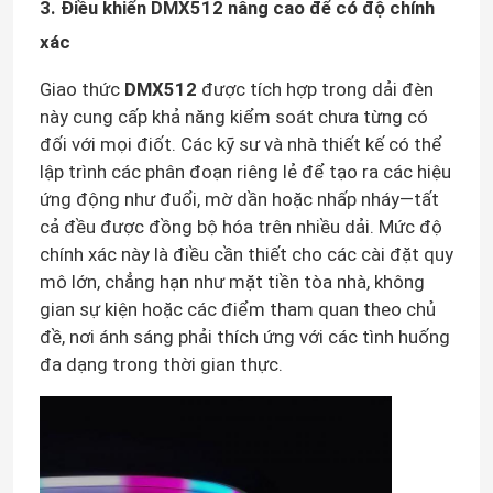
3. Điều khiển DMX512 nâng cao để có độ chính
xác
Về chúng tôi
Giao thức
DMX512
được tích hợp trong dải đèn
này cung cấp khả năng kiểm soát chưa từng có
Tham quan nhà máy
đối với mọi điốt. Các kỹ sư và nhà thiết kế có thể
lập trình các phân đoạn riêng lẻ để tạo ra các hiệu
ứng động như đuổi, mờ dần hoặc nhấp nháy—tất
Kiểm soát chất lượng
cả đều được đồng bộ hóa trên nhiều dải. Mức độ
chính xác này là điều cần thiết cho các cài đặt quy
Liên hệ chúng tôi
mô lớn, chẳng hạn như mặt tiền tòa nhà, không
gian sự kiện hoặc các điểm tham quan theo chủ
đề, nơi ánh sáng phải thích ứng với các tình huống
Tin tức
đa dạng trong thời gian thực.
Yêu cầu báo giá
Đèn LED Dải Neon