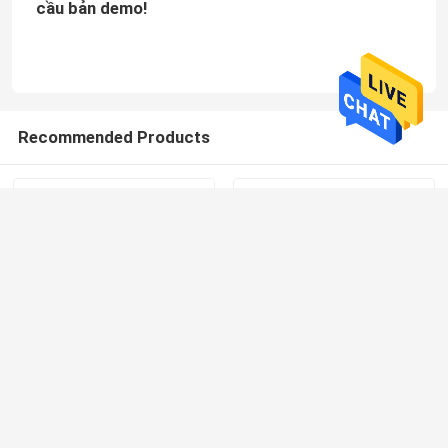
cầu bản demo!
Recommended Products
Bảo hành 3 năm Đèn
IP20 Skyline Linear Light
huỳnh quang dải neon
Trắng ấm / Trắng mát /
DC 12V / 24V Góc chùm
Đen RGB / Trắng
120 độ