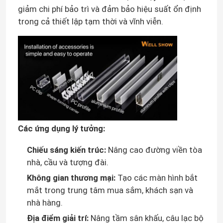
giảm chi phí bảo trì và đảm bảo hiệu suất ổn định
trong cả thiết lập tạm thời và vĩnh viễn.
Đèn LED dán tường
Đèn LED chiếu sáng dưới kệ
Đường ray đèn LED
dẫn nhôm hồ sơ
Các ứng dụng lý tưởng:
Chiếu sáng kiến trúc:
Nâng cao đường viền tòa
đèn led treo tuyến tính
nhà, cầu và tượng đài.
Không gian thương mại:
Tạo các màn hình bắt
Tấm Acrylic LGP
mắt trong trung tâm mua sắm, khách sạn và
nhà hàng.
Đèn ngầm LED
Địa điểm giải trí:
Nâng tầm sân khấu, câu lạc bộ