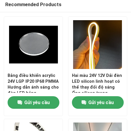
Recommended Products
Bảng điều khiển acrylic
Hai màu 24V 12V Dải đèn
24V LGP IP20 IP68 PMMA
LED silicon linh hoạt có
Hướng dẫn ánh sáng cho
thể thay đổi độ sáng
đèn LED bảng
Ống silicon trong
nhà/ngoài trời
Gửi yêu cầu
Gửi yêu cầu