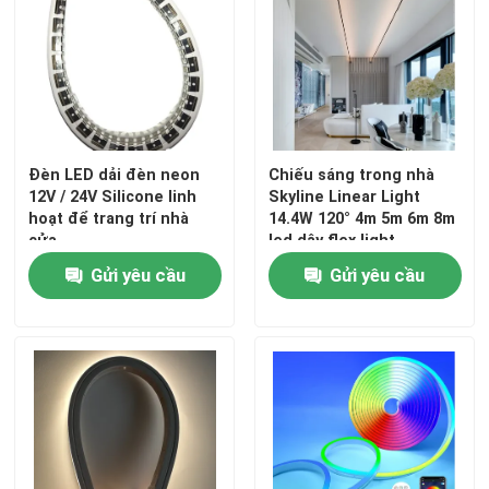
Đèn LED dải đèn neon
Chiếu sáng trong nhà
12V / 24V Silicone linh
Skyline Linear Light
hoạt để trang trí nhà
14.4W 120° 4m 5m 6m 8m
cửa
led dây flex light
Gửi yêu cầu
Gửi yêu cầu