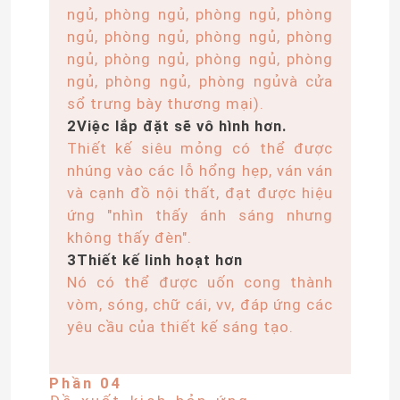
ngủ, phòng ngủ, phòng ngủ, phòng
ngủ, phòng ngủ, phòng ngủ, phòng
Đèn Neon Dải Linh Hoạt
ngủ, phòng ngủ, phòng ngủ, phòng
ngủ, phòng ngủ, phòng ngủvà cửa
Dải đèn neon silicon
sổ trưng bày thương mại).
2Việc lắp đặt sẽ vô hình hơn.
Thiết kế siêu mỏng có thể được
đèn led lõi ngô
nhúng vào các lỗ hổng hẹp, ván ván
và cạnh đồ nội thất, đạt được hiệu
ứng "nhìn thấy ánh sáng nhưng
Dải đèn LED linh hoạt
không thấy đèn".
3Thiết kế linh hoạt hơn
Ánh sáng tuyến tính đường chân trời
Nó có thể được uốn cong thành
vòm, sóng, chữ cái, vv, đáp ứng các
yêu cầu của thiết kế sáng tạo.
Dưới ánh sáng dải LED tủ
Phần 04
Đèn trang sức LED