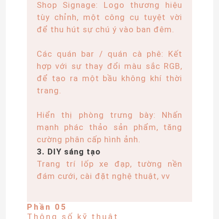
Shop Signage: Logo thương hiệu
tùy chỉnh, một công cụ tuyệt vời
Bộ nguồn mô-đun LED
để thu hút sự chú ý vào ban đêm.
Phụ kiện cảm biến LED
Các quán bar / quán cà phê: Kết
hợp với sự thay đổi màu sắc RGB,
để tạo ra một bầu không khí thời
Đèn LED Neon Strip ngoài trời
trang.
Hiển thị phòng trưng bày: Nhấn
mạnh phác thảo sản phẩm, tăng
cường phân cấp hình ảnh.
3. DIY sáng tạo
Trang trí lốp xe đạp, tường nền
đám cưới, cài đặt nghệ thuật, vv
Phần 05
Thông số kỹ thuật