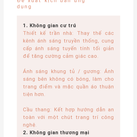
Đề xuất kịch bản ứng
dụng
Đèn LED dán tường
1. Không gian cư trú
Thiết kế trần nhà: Thay thế các
Đèn LED chiếu sáng dưới kệ
kênh ánh sáng truyền thống, cung
cấp ánh sáng tuyến tính tối giản
Đường ray đèn LED
để tăng cường cảm giác cao.
Ánh sáng khung tủ / gương: Ánh
dẫn nhôm hồ sơ
sáng bên không có bóng, làm cho
trang điểm và mặc quần áo thuận
đèn led treo tuyến tính
tiện hơn.
Cầu thang: Kết hợp hướng dẫn an
Tấm Acrylic LGP
toàn với một chút trang trí công
nghệ.
Đèn ngầm LED
2. Không gian thương mại