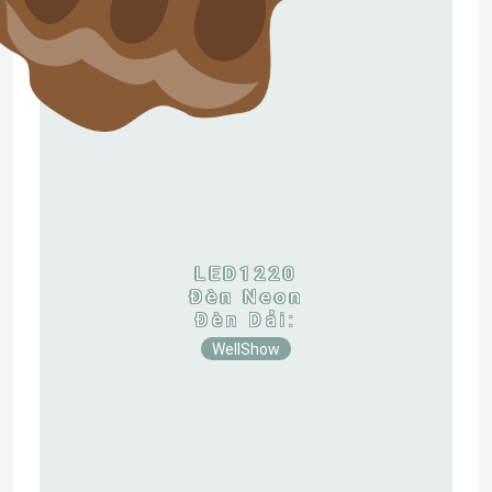
LED1220
Đèn Neon
Đèn Dải:
WellShow