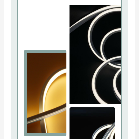
Để lại lời nhắn
Bộ nguồn mô-đun LED
Chúng tôi sẽ gọi lại cho bạn sớm!
Phụ kiện cảm biến LED
Đèn LED Neon Strip ngoài trời
Gửi đi