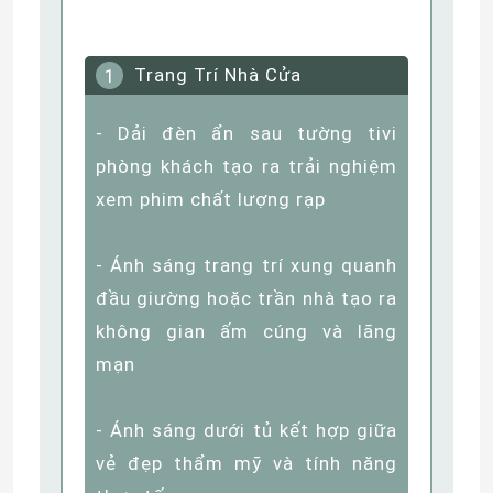
WellShow
Các Kịch Bản Ứng Dụng