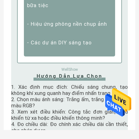
- Tạo không gian trong quán cà
phê và quán bar để tăng mức
chi tiêu trung bình
- Chiếu sáng các triển lãm quan
trọng trong các cuộc triển lãm
để làm nổi bật các tính năng
- Phân chia không gian sáng tạo
trong văn phòng để kích thích
sự sáng tạo của nhân viên
Khả Năng Vô Tận
3