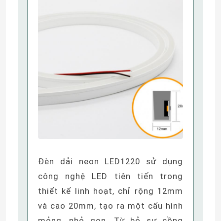
Về chúng tôi
Tham quan nhà máy
Kiểm soát chất lượng
Liên hệ chúng tôi
Tin tức
Đèn dải neon LED1220 sử dụng
công nghệ LED tiên tiến trong
Yêu cầu báo giá
thiết kế linh hoạt, chỉ rộng 12mm
và cao 20mm, tạo ra một cấu hình
Đèn LED Dải Neon
mỏng, nhỏ gọn. Từ bỏ sự cồng