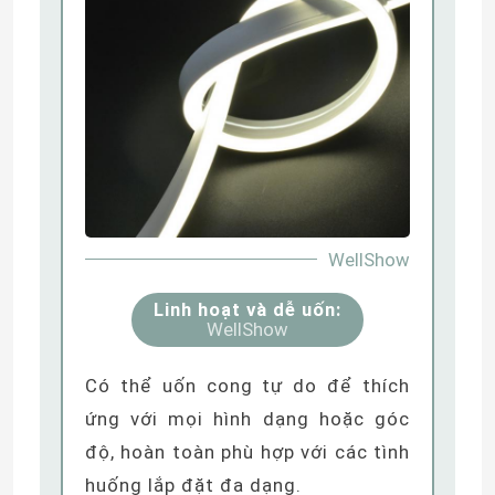
Đèn LED dán tường
Đèn LED chiếu sáng dưới kệ
Đường ray đèn LED
WellShow
dẫn nhôm hồ sơ
Linh hoạt và dễ uốn:
WellShow
đèn led treo tuyến tính
Có thể uốn cong tự do để thích
Tấm Acrylic LGP
ứng với mọi hình dạng hoặc góc
độ, hoàn toàn phù hợp với các tình
Đèn ngầm LED
huống lắp đặt đa dạng.