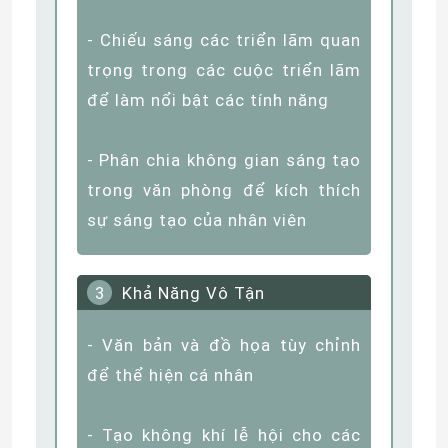
- Ánh sáng dưới tủ kết hợp giữa
vẻ đẹp thẩm mỹ và tính năng
thực tế
- Ánh sáng xung quanh gương
nâng cao sự tinh tế của phòng
tắm
Ứng Dụng Thương Mại
2
- Bảng hiệu và màn hình cửa
hàng để thu hút sự chú ý của
khách hàng