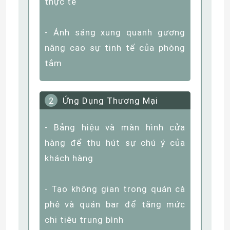
Trang Trí Nhà Cửa
1
- Dải đèn ẩn sau tường tivi
phòng khách tạo ra trải nghiệm
xem phim chất lượng rạp
- Ánh sáng trang trí xung quanh
đầu giường hoặc trần nhà tạo ra
không gian ấm cúng và lãng
mạn