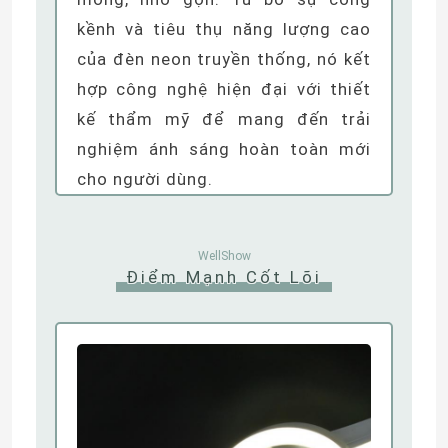
kềnh và tiêu thụ năng lượng cao
Đèn Neon Dải Linh Hoạt
của đèn neon truyền thống, nó kết
hợp công nghệ hiện đại với thiết
Dải đèn neon silicon
kế thẩm mỹ để mang đến trải
nghiệm ánh sáng hoàn toàn mới
cho người dùng.
đèn led lõi ngô
Dải đèn LED linh hoạt
WellShow
Điểm Mạnh Cốt Lõi
Ánh sáng tuyến tính đường chân trời
Dưới ánh sáng dải LED tủ
Đèn trang sức LED