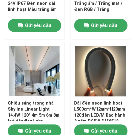
24V IP67 Đèn neon dải
Trắng ấm / Trắng mát /
linh hoạt Màu trắng ấm
Đen RGB / Trắng
Gửi yêu cầu
Gửi yêu cầu
Chiếu sáng trong nhà
Dải đèn neon linh hoạt
Skyline Linear Light
L500cm*W12mm*H20mm
14.4W 120° 4m 5m 6m 8m
120đèn LED/M Bảo hành
led dây flex light
3 năm RGBW DMX512
Gửi yêu cầu
Gửi yêu cầu