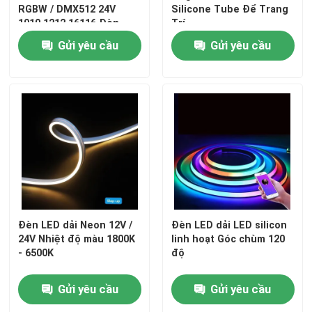
RGBW / DMX512 24V
Silicone Tube Để Trang
1010 1212 16116 Đèn
Trí
Neon
Gửi yêu cầu
Gửi yêu cầu
Đèn LED dải Neon 12V /
Đèn LED dải LED silicon
24V Nhiệt độ màu 1800K
linh hoạt Góc chùm 120
- 6500K
độ
Gửi yêu cầu
Gửi yêu cầu