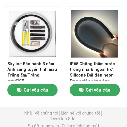
Skyline Bảo hành 3 năm
IP65 Chống thấm nước
Ánh sáng tuyến tính màu
trong nhà & ngoài trời
Trắng ấm/Trắng
Silicone Dải đèn neon
mát/RGB
Đèn chiếu sáng ống
12X20MM
Nhà
Gửi yêu cầu
Gửi yêu cầu
Sản phẩm
Nhà
Về chúng tôi
Liên hệ với chúng tôi
Desktop Site
Video
Sơ đồ trang web
Chính sách bảo mật