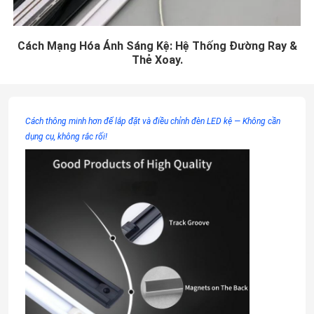
Cách Mạng Hóa Ánh Sáng Kệ: Hệ Thống Đường Ray &
Thẻ Xoay.
Cách thông minh hơn để lắp đặt và điều chỉnh đèn LED kệ — Không cần
dụng cụ, không rắc rối!